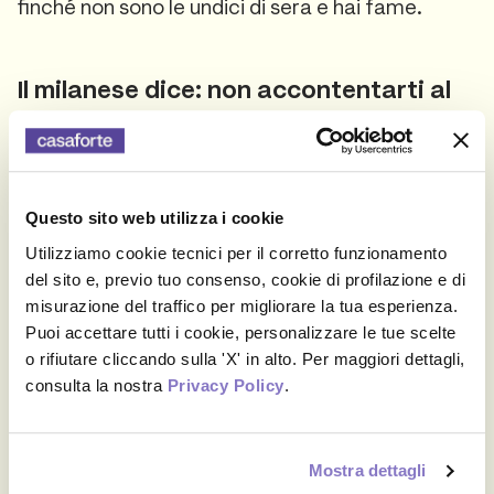
finché non sono le undici di sera e hai fame.
Il milanese dice: non accontentarti al
primo colpo.
Il contratto di affitto non è una sentenza a vita
— e a Milano cambiare appartamento prima di
Questo sito web utilizza i cookie
trovare quello giusto è assolutamente normale.
Se non hai azzeccato l'alloggio dei sogni al primo
Utilizziamo cookie tecnici per il corretto funzionamento
tentativo, non scoraggiarti. Il milanese lo sa:
del sito e, previo tuo consenso, cookie di profilazione e di
continua a sondare il mercato. L'occasione
misurazione del traffico per migliorare la tua esperienza.
giusta arriva.
Puoi accettare tutti i cookie, personalizzare le tue scelte
o rifiutare cliccando sulla 'X' in alto. Per maggiori dettagli,
E quando arriva, vuol dire un altro trasloco.
consulta la nostra
Privacy Policy
.
Niente panico: con un box deposito temporaneo
vicino a casa puoi conservare le tue cose —
mobili, libri, vestiti, tutto — per il tempo che ti
Mostra dettagli
serve, in attesa di portarle nel nuovo