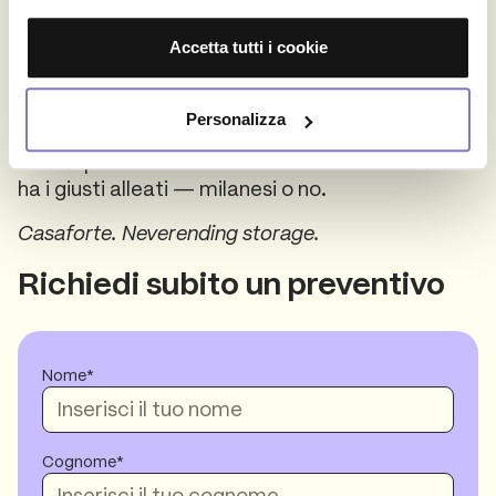
appartamento. Con Casaforte scegli la
metratura giusta, disdici con 15 giorni di
Accetta tutti i cookie
preavviso, nessun vincolo e nessuna sorpresa in
fattura. Le sedi di Milano sono a
Loreto
,
Certosa
,
Corsico
e
Cologno Monzese
.
Personalizza
Milano premia chi ci si muove con metodo. E chi
ha i giusti alleati — milanesi o no.
Casaforte. Neverending storage.
Richiedi subito un preventivo
Nome
Cognome