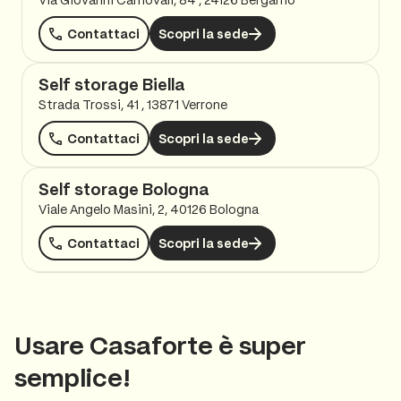
Via Giovanni Carnovali, 84 , 24126 Bergamo
Contattaci
Scopri la sede
Self storage Biella
Strada Trossi, 41 , 13871 Verrone
Contattaci
Scopri la sede
Self storage Bologna
Viale Angelo Masini, 2, 40126 Bologna
Contattaci
Scopri la sede
Self storage Bolzano
Via Giotto 10 , 39100 Bolzano
Usare Casaforte è super
Contattaci
Scopri la sede
semplice!
Self storage Brescia