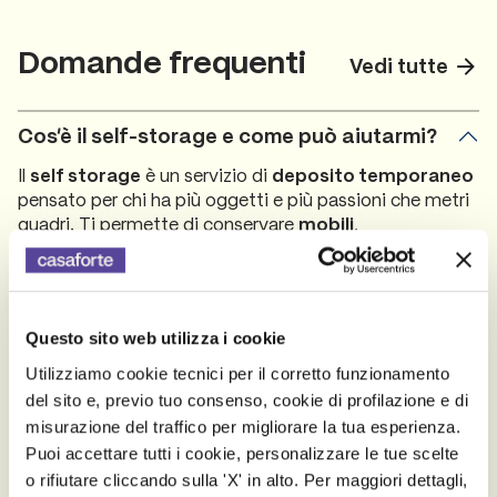
Self storage Milano Certosa
Domande frequenti
Vedi tutte
Via Alassio, 10 , 20156 Milano
Contattaci
Scopri la sede
Cos’è il self-storage e come può aiutarmi?
Self storage Milano Est
Il
self storage
è un servizio di
deposito temporaneo
Viale Campania, 2 , 20093 Cologno Monzese
pensato per chi ha più oggetti e più passioni che metri
quadri. Ti permette di conservare
mobili
,
Contattaci
Scopri la sede
attrezzature
,
scorte
di magazzino o il tuo intero
'archivio sentimentale' in box privati e sicuri e per il
tempo che ti serve.
Self storage Milano Loreto
Via Sant’Alessandro Sauli, 5 , 20127 Milano Loreto
Questo sito web utilizza i cookie
Dove sono i depositi Casaforte?
Contattaci
Scopri la sede
Utilizziamo cookie tecnici per il corretto funzionamento
del sito e, previo tuo consenso, cookie di profilazione e di
Chi può accedere al mio spazio e quanto è
misurazione del traffico per migliorare la tua esperienza.
Self storage Milano Soderini
sicuro?
Puoi accettare tutti i cookie, personalizzare le tue scelte
Via Luigi Soderini 25 (Accesso da Via Rondoni 16),
20146 Milano
o rifiutare cliccando sulla 'X' in alto. Per maggiori dettagli,
Quali sono gli oggetti che posso