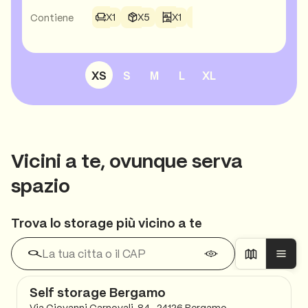
X1
X5
X1
Contiene
Seleziona la dimensione dello spazio da visualizzare
XS
S
M
L
XL
Vicini a te, ovunque serva
spazio
Trova lo storage più vicino a te
Self storage Bergamo