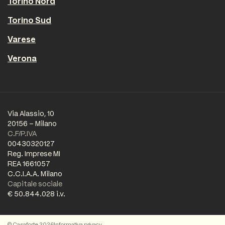
Torino Nord
Torino Sud
Varese
Verona
Via Alassio, 10
20156 – Milano
C.F/P.IVA
00430320127
Reg. Imprese MI
REA 1661057
C.C.I.A.A. Milano
Capitale sociale
€ 50.844.028 i.v.
© Casaforte 2026
Informativa privacy