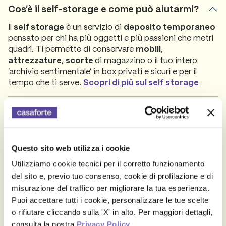
Cos’è il self-storage e come può aiutarmi?
Self storage Pistoia
Il
self storage
è un servizio di
deposito temporaneo
Via Benedetto Croce, 7 , 51100 Pistoia
pensato per chi ha più oggetti e più passioni che metri
quadri. Ti permette di conservare
mobili
,
Contattaci
Scopri la sede
attrezzature
,
scorte
di magazzino o il tuo intero
'archivio sentimentale' in box privati e sicuri e per il
Self storage Roma
tempo che ti serve.
Scopri di più sul self storage
Prenestina, 916, 00155 Roma
Dove sono i depositi Casaforte?
Contattaci
Scopri la sede
Chi può accedere al mio spazio e quanto è
Self storage Roma Centro
sicuro?
Questo sito web utilizza i cookie
Via Angelo Emo 13/E, 00136 Roma
Utilizziamo cookie tecnici per il corretto funzionamento
Quali sono gli oggetti che posso
Contattaci
Scopri la sede
del sito e, previo tuo consenso, cookie di profilazione e di
depositare?
misurazione del traffico per migliorare la tua esperienza.
Self storage Sanremo
Puoi accettare tutti i cookie, personalizzare le tue scelte
Posso usare il box come magazzino per la
Via Aurelia, 1, 18038 Sanremo
o rifiutare cliccando sulla 'X' in alto. Per maggiori dettagli,
mia azienda?
consulta la nostra
Privacy Policy
.