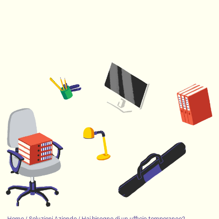
Home
/
Soluzioni Aziende
/
Hai bisogno di un ufficio temporaneo?