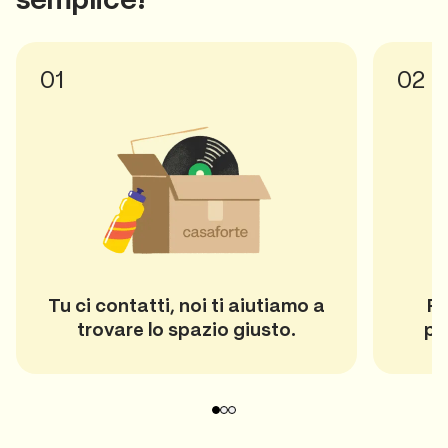
01
02
Tu ci contatti, noi ti aiutiamo a
Pr
trovare lo spazio giusto.
pa