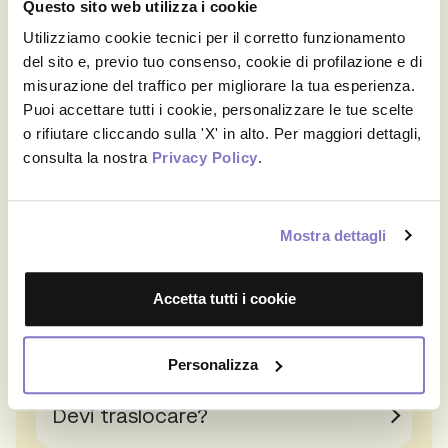
Questo sito web utilizza i cookie
Quanto costa affittare un box e per quanto
Utilizziamo cookie tecnici per il corretto funzionamento
tempo?
del sito e, previo tuo consenso, cookie di profilazione e di
misurazione del traffico per migliorare la tua esperienza.
Per quanto tempo posso affittare il box?
Puoi accettare tutti i cookie, personalizzare le tue scelte
o rifiutare cliccando sulla 'X' in alto. Per maggiori dettagli,
Dove posso trovare un deposito
consulta la nostra
Privacy Policy
.
Casaforte?
Mostra dettagli
Accetta tutti i cookie
Altre soluzioni
Personalizza
Devi traslocare?