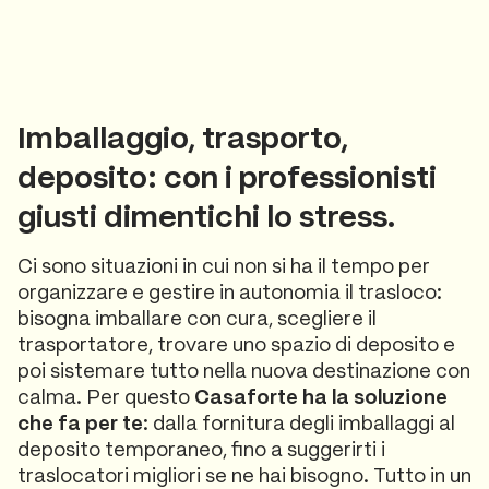
Imballaggio, trasporto,
deposito: con i professionisti
giusti dimentichi lo stress.
Ci sono situazioni in cui non si ha il tempo per
organizzare e gestire in autonomia il trasloco:
bisogna imballare con cura, scegliere il
trasportatore, trovare uno spazio di deposito e
poi sistemare tutto nella nuova destinazione con
calma. Per questo
Casaforte ha la soluzione
che fa per te
: dalla fornitura degli imballaggi al
deposito temporaneo, fino a suggerirti i
traslocatori migliori se ne hai bisogno. Tutto in un