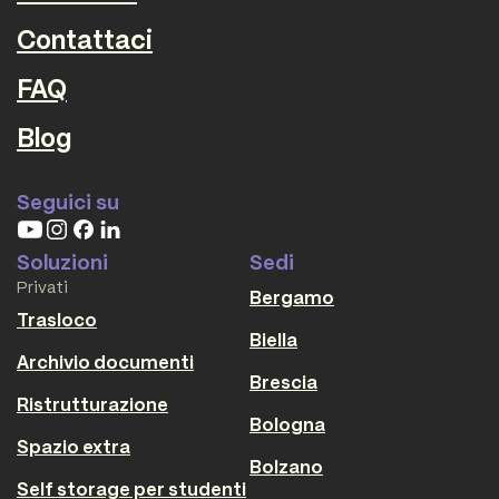
Contattaci
FAQ
Blog
Seguici su
Soluzioni
Sedi
Privati
Bergamo
Trasloco
Biella
Archivio documenti
Brescia
Ristrutturazione
Bologna
Spazio extra
Bolzano
Self storage per studenti