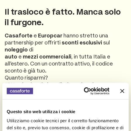
Il trasloco è fatto. Manca solo
il furgone.
Casaforte
e
Europcar
hanno stretto una
partnership per offrirti
sconti esclusivi
sul
noleggio
di
auto
e
mezzi commerciali
, in tutta Italia e
all'estero. Con un contratto attivo, il codice
sconto è già tuo.
Quanto risparmi?
15%
sui noleggi giornalieri, weekend e
settimanali in Italia
5%
sui noleggi mensili in Italia
10%
sui noleggi all'estero (USA e Canada esclusi)
Questo sito web utilizza i cookie
Come funziona?
Utilizziamo cookie tecnici per il corretto funzionamento
Chiedi il codice sconto alla tua filiale Casaforte
del sito e, previo tuo consenso, cookie di profilazione e di