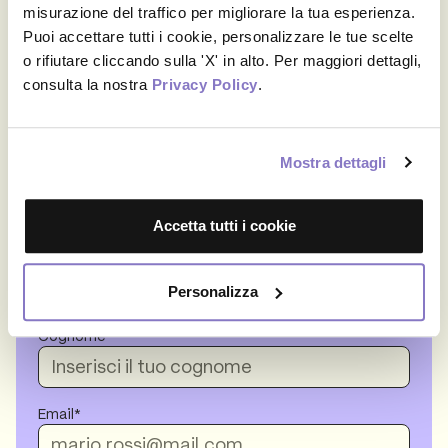
e usalo in qualsiasi ufficio Europcar —
misurazione del traffico per migliorare la tua esperienza.
o prenota direttamente al 199.307.989.
Puoi accettare tutti i cookie, personalizzare le tue scelte
o rifiutare cliccando sulla 'X' in alto. Per maggiori dettagli,
consulta la nostra
Privacy Policy
.
Casaforte. Neverending storage.
Mostra dettagli
Richiedi subito un preventivo
Accetta tutti i cookie
Nome
Personalizza
Cognome
Email